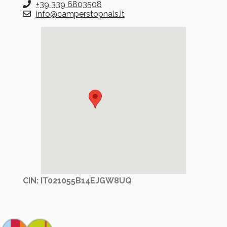
+39 339 6803508
info@camperstopnals.it
CIN: IT021055B14EJGW8UQ