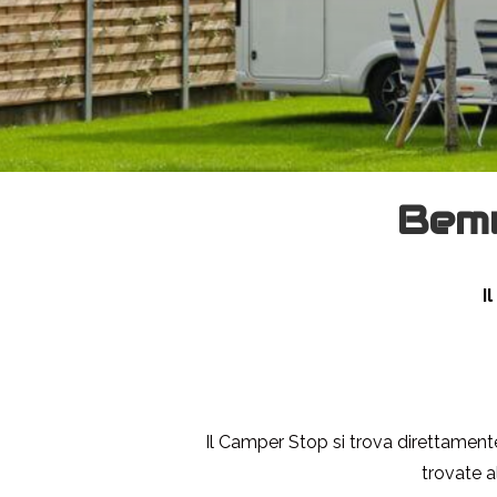
Bemv
I
Il Camper Stop si trova direttament
trovate al