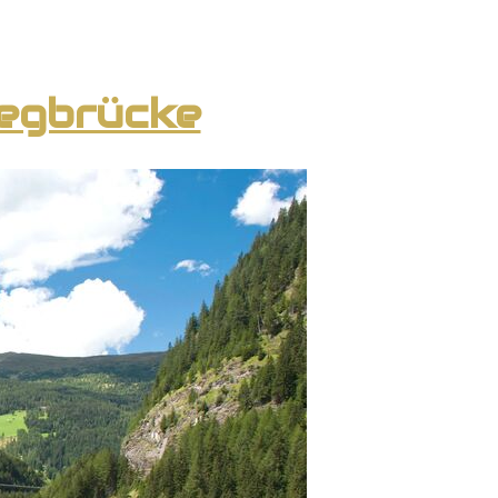
uegbrücke