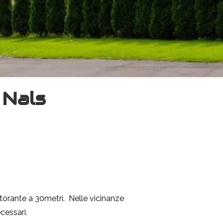
 Nals
storante a 30metri. Nelle vicinanze
ecessari.